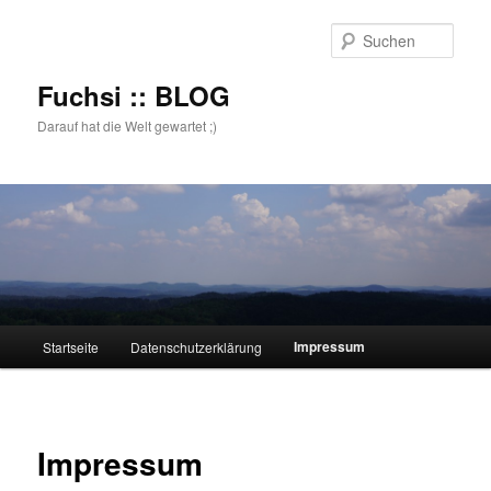
Zum
primären
Such
Inhalt
springen
Fuchsi :: BLOG
Darauf hat die Welt gewartet ;)
Hauptmenü
Impressum
Startseite
Datenschutzerklärung
Impressum