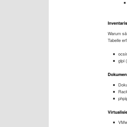
Inventari
Warum säm
Tabelle e
ocsi
glpi 
Dokument
Doku
Rack
phpi
Virtualisi
VMw