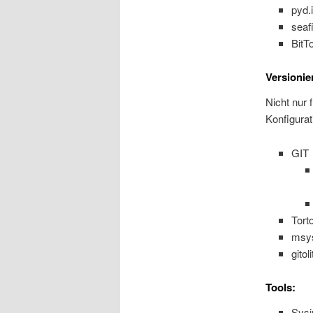
pyd.i
seafi
BitT
Versionie
Nicht nur 
Konfigurat
GIT
Tort
msys
gitoli
Tools:
Sysi