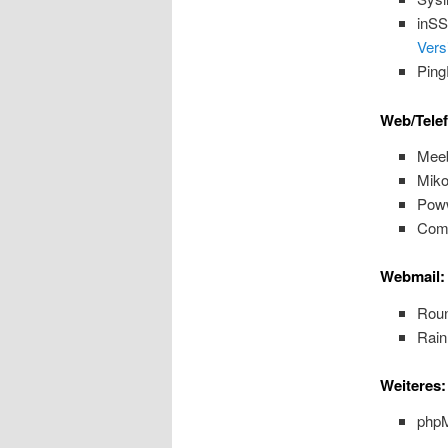
inSS
Vers
Ping
Web/Tele
Meeb
Miko
Pow
Com
Webmail:
Roun
Rain
Weiteres:
php