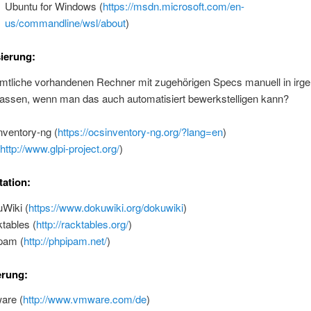
Ubuntu for Windows (
https://msdn.microsoft.com/en-
us/commandline/wsl/about
)
sierung:
tliche vorhandenen Rechner mit zugehörigen Specs manuell in irge
rfassen, wenn man das auch automatisiert bewerkstelligen kann?
nventory-ng (
https://ocsinventory-ng.org/?lang=en
)
(
http://www.glpi-project.org/
)
ation:
Wiki (
https://www.dokuwiki.org/dokuwiki
)
tables (
http://racktables.org/
)
pam (
http://phpipam.net/
)
erung:
are (
http://www.vmware.com/de
)