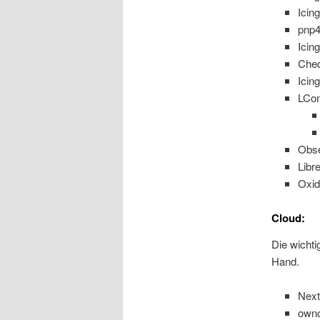
Icin
pnp4
Icing
Che
Icin
LCon
Obse
Libr
Oxid
Cloud:
Die wichti
Hand.
Next
ownc