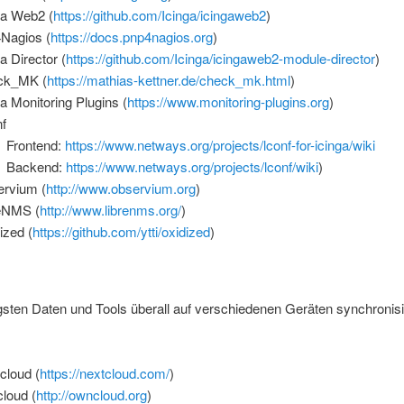
ga Web2 (
https://github.com/Icinga/icingaweb2
)
Nagios (
https://docs.pnp4nagios.org
)
a Director (
https://github.com/Icinga/icingaweb2-module-director
)
ck_MK (
https://mathias-kettner.de/check_mk.html
)
ga Monitoring Plugins (
https://www.monitoring-plugins.org
)
f
Frontend:
https://www.netways.org/projects/lconf-for-icinga/wiki
Backend:
https://www.netways.org/projects/lconf/wiki
)
rvium (
http://www.observium.org
)
eNMS (
http://www.librenms.org/
)
ized (
https://github.com/ytti/oxidized
)
gsten Daten und Tools überall auf verschiedenen Geräten synchronisi
cloud (
https://nextcloud.com/
)
loud (
http://owncloud.org
)