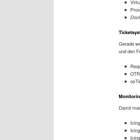
Virt
Pro
Dock
Ticketsys
Gerade we
und den Fo
Requ
OTR
osTi
Monitorin
Damit man
Icing
Icing
Icin