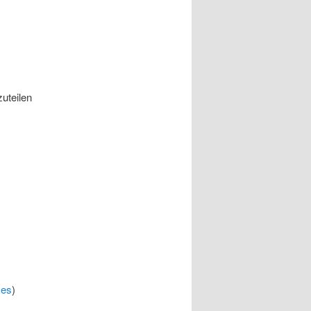
uteilen
ses
)