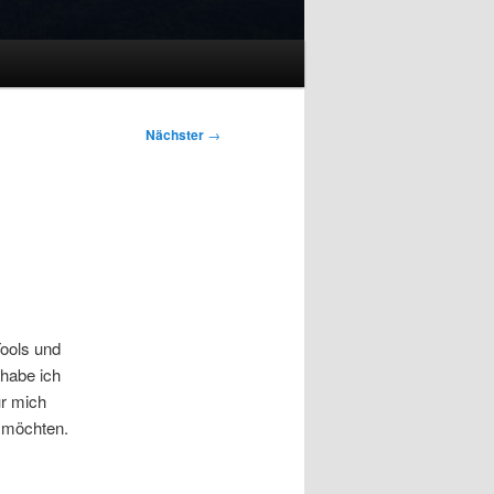
Nächster
→
Tools und
 habe ich
ür mich
n möchten.