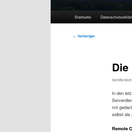
Hauptmenü
Startseite
Datenschutzerklär
Beitragsnavigation
←
Vorheriger
Die
Veröffentlic
In den let
Serverdien
mir gedach
selbst als
Remote C