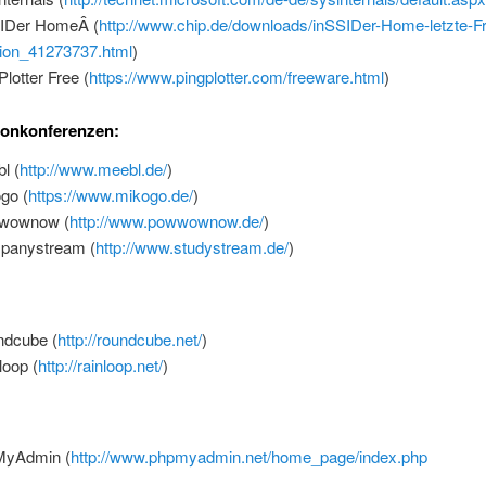
IDer HomeÂ (
http://www.chip.de/downloads/inSSIDer-Home-letzte-F
ion_41273737.html
)
Plotter Free (
https://www.pingplotter.com/freeware.html
)
fonkonferenzen:
l (
http://www.meebl.de/
)
go (
https://www.mikogo.de/
)
wownow (
http://www.powwownow.de/
)
panystream (
http://www.studystream.de/
)
dcube (
http://roundcube.net/
)
loop (
http://rainloop.net/
)
MyAdmin (
http://www.phpmyadmin.net/home_page/index.php