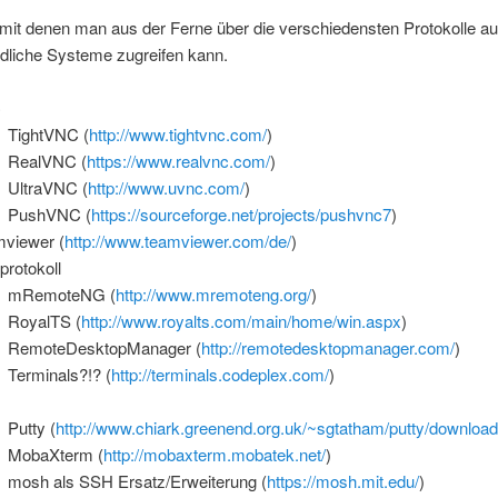
 mit denen man aus der Ferne über die verschiedensten Protokolle au
edliche Systeme zugreifen kann.
C
TightVNC (
http://www.tightvnc.com/
)
RealVNC (
https://www.realvnc.com/
)
UltraVNC (
http://www.uvnc.com/
)
PushVNC (
https://sourceforge.net/projects/pushvnc7
)
viewer (
http://www.teamviewer.com/de/
)
iprotokoll
mRemoteNG (
http://www.mremoteng.org/
)
RoyalTS (
http://www.royalts.com/main/home/win.aspx
)
RemoteDesktopManager (
http://remotedesktopmanager.com/
)
Terminals?!? (
http://terminals.codeplex.com/
)
H
Putty (
http://www.chiark.greenend.org.uk/~sgtatham/putty/download
MobaXterm (
http://mobaxterm.mobatek.net/
)
mosh als SSH Ersatz/Erweiterung (
https://mosh.mit.edu/
)