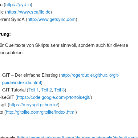
o (
https://pyd.io
)
le (
https://www.seafile.de
)
orrent SyncÂ (
http://www.getsync.com
)
rung:
für Quelltexte von Skripts sehr sinnvoll, sondern auch für diverse
ionsdateien.
GIT – Der einfache Einstieg (
http://rogerdudler.github.io/git-
guide/index.de.html
)
GIT Tutorial (
Teil 1
,
Teil 2
,
Teil 3
)
oiseGIT (
https://code.google.com/p/tortoisegit/
)
git (
https://msysgit.github.io/
)
te (
http://gitolite.com/gitolite/index.html
)
nternals (
http://technet.microsoft.com/de-de/sysinternals/default.asp