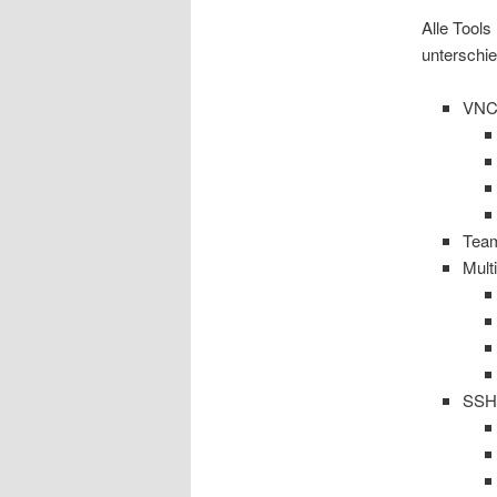
Alle Tools
unterschi
VN
Team
Mult
SS